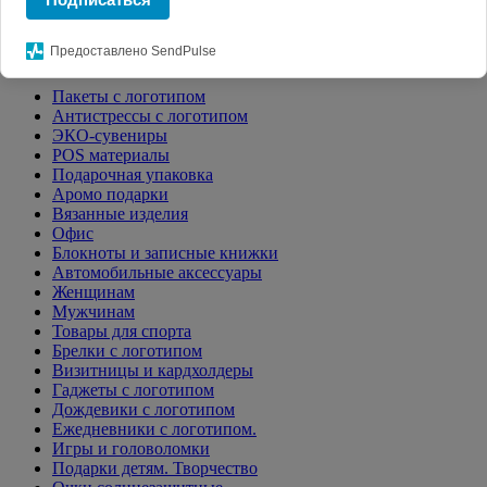
Предоставлено SendPulse
РЕКЛАМНАЯ ПРОДУКЦИЯ
Пакеты с логотипом
Антистрессы с логотипом
ЭКО-сувениры
POS материалы
Подарочная упаковка
Аромо подарки
Вязанные изделия
Офис
Блокноты и записные книжки
Автомобильные аксессуары
Женщинам
Мужчинам
Товары для спорта
Брелки с логотипом
Визитницы и кардхолдеры
Гаджеты с логотипом
Дождевики с логотипом
Ежедневники с логотипом.
Игры и головоломки
Подарки детям. Творчество