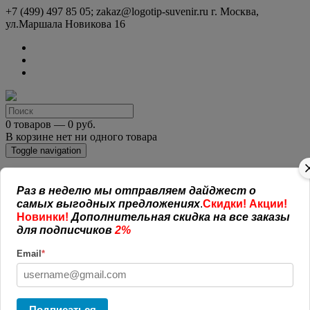
+7 (499) 497 85 05; zakaz@logotip-suvenir.ru
г. Москва,
ул.Маршала Новикова 16
0 товаров — 0 руб.
В корзине нет ни одного товара
Toggle navigation
КАТАЛОГ СУВЕНИРОВ
Раз в неделю мы отправляем дайджест о
Нанесение логотипа
самых выгодных предложениях
.
Скидки! Акции!
Рекламная полиграфия
Новинки!
Дополнительная скидка на все заказы
Оплата и доставка
для подписчиков
2%
Открытая информация
СОГЛАШЕНИЕ (ОФЕРТА )
Email
*
УСЛОВИЯ И ГАРАНТИИ
Наши работы
Новости
Обратная связь
Подписаться