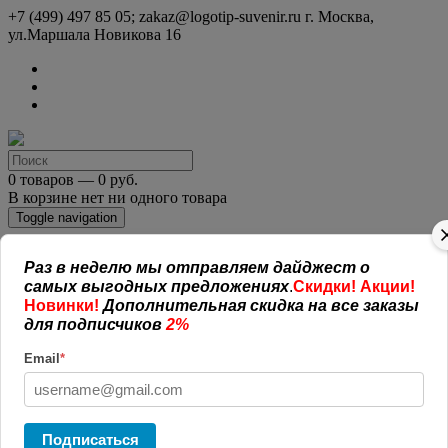
+7 (499) 497 85 05; zakaz@logotip-suvenir.ru
г. Москва,
ул.Маршала Новикова 16
0 товаров — 0 руб.
В корзине нет ни одного товара
Toggle navigation
Раз в неделю мы отправляем дайджест о
КАТАЛОГ СУВЕНИРОВ
самых выгодных предложениях
.
Скидки! Акции!
Нанесение логотипа
Новинки!
Дополнительная скидка на все заказы
Рекламная полиграфия
Оплата и доставка
для подписчиков
2%
Открытая информация
Email
*
СОГЛАШЕНИЕ (ОФЕРТА )
УСЛОВИЯ И ГАРАНТИИ
Наши работы
Новости
Обратная связь
Подписаться