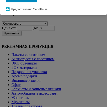
Главная
КАТАЛОГ СУВЕНИРОВ
Мерч. Одежда с логотипом
Предоставлено SendPulse
Фильтр
Цена от:
до:
Применить
РЕКЛАМНАЯ ПРОДУКЦИЯ
Пакеты с логотипом
Антистрессы с логотипом
ЭКО-сувениры
POS материалы
Подарочная упаковка
Аромо подарки
Вязанные изделия
Офис
Блокноты и записные книжки
Автомобильные аксессуары
Женщинам
Мужчинам
Товары для спорта