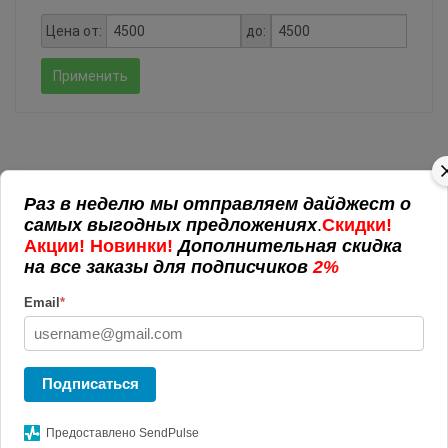
Цена от:
до:
Применить
Раз в неделю мы отправляем дайджест о
РЕКЛАМНАЯ ПРОДУКЦИЯ
самых выгодных предложениях
.
Скидки!
Акции! Новинки!
Дополнительная скидка
Пакеты с логотипом
на все заказы для подписчиков
2%
Антистрессы с логотипом
ЭКО-сувениры
Email
*
POS материалы
Подарочная упаковка
Аромо подарки
Подписаться
Вязанные изделия
Офис
Предоставлено SendPulse
Блокноты и записные книжки