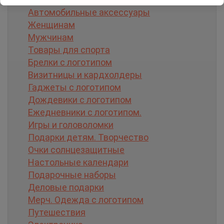
Автомобильные аксессуары
Женщинам
Мужчинам
Товары для спорта
Брелки с логотипом
Визитницы и кардхолдеры
Гаджеты с логотипом
Дождевики с логотипом
Ежедневники с логотипом.
Игры и головоломки
Подарки детям. Творчество
Очки солнцезащитные
Настольные календари
Подарочные наборы
Деловые подарки
Мерч. Одежда с логотипом
Путешествия