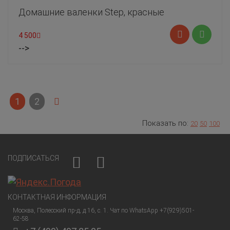
Домашние валенки Step, красные
4 500
-->
1
2
Показать по:
20
50
100
ПОДПИСАТЬСЯ
КОНТАКТНАЯ ИНФОРМАЦИЯ
Москва, Полесский пр-д, д.16, с. 1. Чат по WhatsApp +7(929)501-
62-58