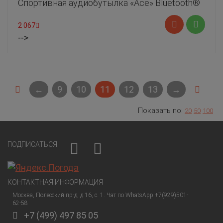
Спортивная аудиобутылка «Ace» Bluetooth®
2 067
-->
←
9
10
11
12
13
→
Показать по:
20
50
100
ПОДПИСАТЬСЯ
КОНТАКТНАЯ ИНФОРМАЦИЯ
Москва, Полесский пр-д, д.16, с. 1. Чат по WhatsApp +7(929)501-
62-58
+7 (499) 497 85 05