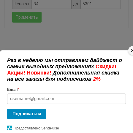
Цена от:
до:
Применить
РЕКЛАМНАЯ ПРОДУКЦИЯ
Раз в неделю мы отправляем дайджест о
самых выгодных предложениях
.
Скидки!
Пакеты с логотипом
Акции! Новинки!
Дополнительная скидка
Антистрессы с логотипом
на все заказы для подписчиков
2%
ЭКО-сувениры
Email
*
POS материалы
Подарочная упаковка
Аромо подарки
Вязанные изделия
Подписаться
Офис
Блокноты и записные книжки
Предоставлено SendPulse