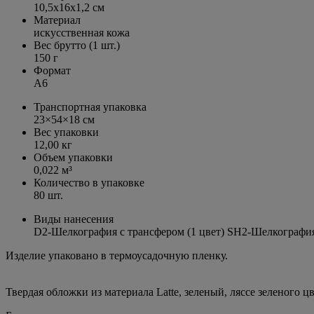
10,5х16х1,2 см
Материал
искусственная кожа
Вес брутто (1 шт.)
150 г
Формат
А6
Транспортная упаковка
23×54×18 см
Вес упаковки
12,00 кг
Объем упаковки
0,022 м³
Количество в упаковке
80 шт.
Виды нанесения
D2-Шелкография с трансфером (1 цвет) SH2-Шелкография
Изделие упаковано в термоусадочную пленку.
Твердая обложки из материала Latte, зеленый, ляссе зеленого цв