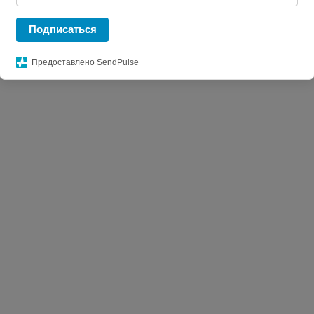
Блокнот Cluster Mini в клетку, зеленый
Подписаться
Предоставлено SendPulse