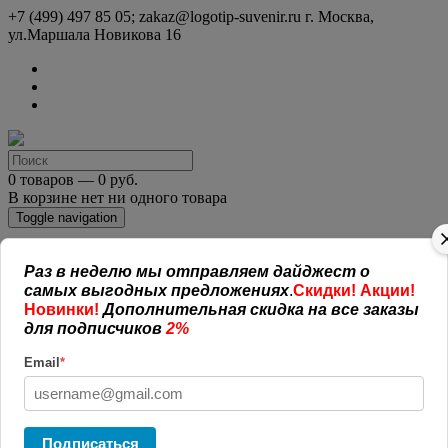
+7 (499) 497 85 05; zakaz@logotip-suvenir.ru
г. Москва,
ул.Маршала Новикова 16
0 товаров — 0 руб.
В корзине нет ни одного товара
Toggle navigation
КАТАЛОГ СУВЕНИРОВ
Раз в неделю мы отправляем дайджест о
Нанесение логотипа
самых выгодных предложениях
.
Скидки! Акции!
Рекламная полиграфия
Новинки!
Дополнительная скидка на все заказы
Оплата и доставка
для подписчиков
2%
Открытая информация
СОГЛАШЕНИЕ (ОФЕРТА )
Email
*
УСЛОВИЯ И ГАРАНТИИ
Наши работы
Новости
Обратная связь
Подписаться