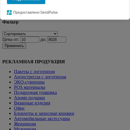
Главная
КАТАЛОГ СУВЕНИРОВ
Автомобильные
аксессуары
Парковочный диск
Предоставлено SendPulse
Фильтр
Цена от:
до:
Применить
РЕКЛАМНАЯ ПРОДУКЦИЯ
Пакеты с логотипом
Антистрессы с логотипом
ЭКО-сувениры
POS материалы
Подарочная упаковка
Аромо подарки
Вязанные изделия
Офис
Блокноты и записные книжки
Автомобильные аксессуары
Женщинам
Мужчинам