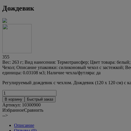
Дождевик
355
Вес: 263 г; Вид нанесения: Термотрансфер; Цвет товара: белый; 
Чехол; Описание упаковки: силиконовый чехол с застежкой; Вес 
единицы: 0.03108 м3; Наличие чехла/футляра: да
Регулируемый дождевик с чехлом. Дождевик (120 х 120 см) с
В корзину
Быстрый заказ
Артикул:
10300900
Избранное
Сравнить
-->
Описание
Отзывы (0)