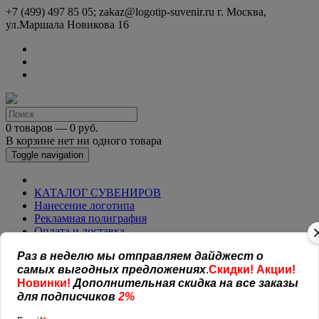
+7 (499) 497 85 05; zakaz@logotip-suvenir.ru
г. Москва,
ул.Маршала Новикова 16
0 товаров — 0 руб.
В корзине нет ни одного товара
Toggle navigation
КАТАЛОГ СУВЕНИРОВ
Нанесение логотипа
Рекламная полиграфия
Оплата и доставка
Открытая информация
Раз в неделю мы отправляем дайджест о
СОГЛАШЕНИЕ (ОФЕРТА )
УСЛОВИЯ И ГАРАНТИИ
самых выгодных предложениях
.
Скидки! Акции!
Наши работы
Новинки!
Дополнительная скидка на все заказы
Новости
для подписчиков
2%
Обратная связь