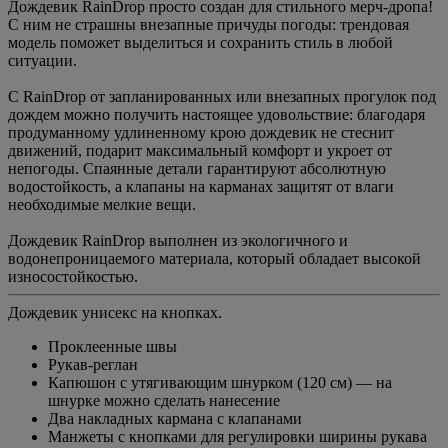
Дождевик RainDrop просто создан для стильного мерч-дропа!
С ним не страшны внезапные причуды погоды: трендовая
модель поможет выделиться и сохранить стиль в любой
ситуации.
С RainDrop от запланированных или внезапных прогулок под
дождем можно получить настоящее удовольствие: благодаря
продуманному удлиненному крою дождевик не стеснит
движений, подарит максимальный комфорт и укроет от
непогоды. Cпаянные детали гарантируют абсолютную
водостойкость, а клапаны на карманах защитят от влаги
необходимые мелкие вещи.
Дождевик RainDrop выполнен из экологичного и
водонепроницаемого материала, который обладает высокой
износостойкостью.
Дождевик унисекс на кнопках.
Проклеенные швы
Рукав-реглан
Капюшон с утягивающим шнурком (120 см) — на
шнурке можно сделать нанесение
Два накладных кармана с клапанами
Манжеты с кнопками для регулировки ширины рукава