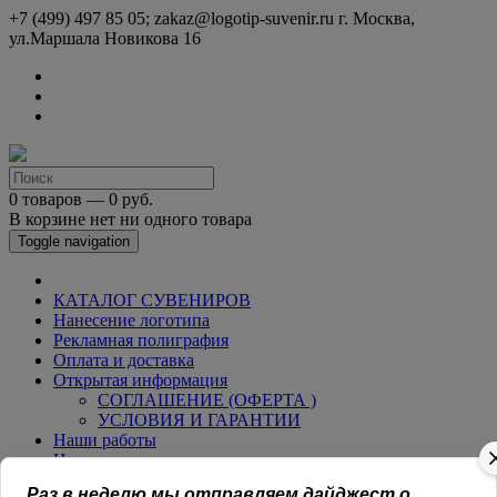
+7 (499) 497 85 05; zakaz@logotip-suvenir.ru
г. Москва,
ул.Маршала Новикова 16
0 товаров — 0 руб.
В корзине нет ни одного товара
Toggle navigation
КАТАЛОГ СУВЕНИРОВ
Нанесение логотипа
Рекламная полиграфия
Оплата и доставка
Открытая информация
СОГЛАШЕНИЕ (ОФЕРТА )
УСЛОВИЯ И ГАРАНТИИ
Наши работы
Новости
Обратная связь
Раз в неделю мы отправляем дайджест о