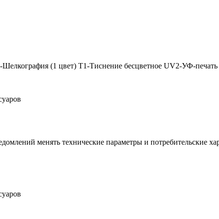
3-Шелкография (1 цвет) T1-Тиснение бесцветное UV2-УФ-печат
суаров
уведомлений менять технические параметры и потребительские ха
суаров