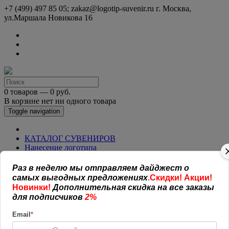
+7 (499) 497 85 05; zakaz@logotip-suvenir.ru
г. Москва,
ул.Маршала Новикова 16
0 товаров — 0 руб.
В корзине нет ни одного товара
Toggle navigation
КАТАЛОГ СУВЕНИРОВ
Нанесение логотипа
Рекламная полиграфия
Оплата и доставка
Раз в неделю мы отправляем дайджест о
Открытая информация
самых выгодных предложениях
.
Скидки! Акции!
СОГЛАШЕНИЕ (ОФЕРТА )
Новинки!
Дополнительная скидка на все заказы
УСЛОВИЯ И ГАРАНТИИ
для подписчиков
2%
Наши работы
Новости
Email
*
Обратная связь