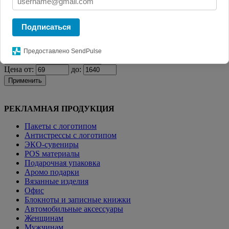
Главная
КАТАЛОГ СУВЕНИРОВ
Деловые подарки
Ключница
Apache, зеленая
Подписаться
Фильтр
Предоставлено SendPulse
Цена от:
до:
Применить
РЕКЛАМНАЯ ПРОДУКЦИЯ
Пакеты с логотипом
Антистрессы с логотипом
ЭКО-сувениры
POS материалы
Подарочная упаковка
Аромо подарки
Вязанные изделия
Офис
Блокноты и записные книжки
Автомобильные аксессуары
Женщинам
Мужчинам