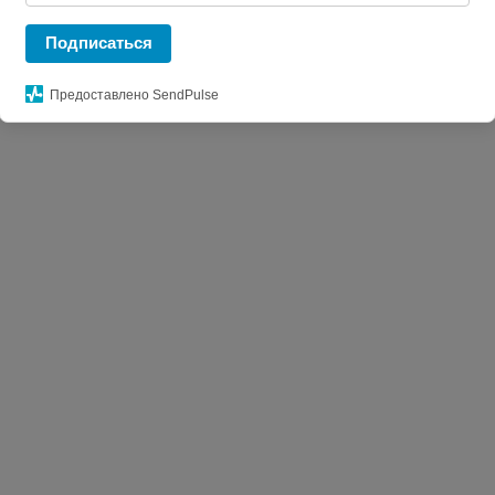
ache, синяя
Подписаться
Предоставлено SendPulse