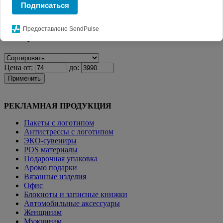
Подписаться
Главная
КАТАЛОГ СУВЕНИРОВ
Игры и
головоломки
Деревянная головоломка «Tangram»
Предоставлено SendPulse
Фильтр
Цена от:
до:
Применить
РЕКЛАМНАЯ ПРОДУКЦИЯ
Пакеты с логотипом
Антистрессы с логотипом
ЭКО-сувениры
POS материалы
Подарочная упаковка
Аромо подарки
Вязанные изделия
Офис
Блокноты и записные книжки
Автомобильные аксессуары
Женщинам
Мужчинам