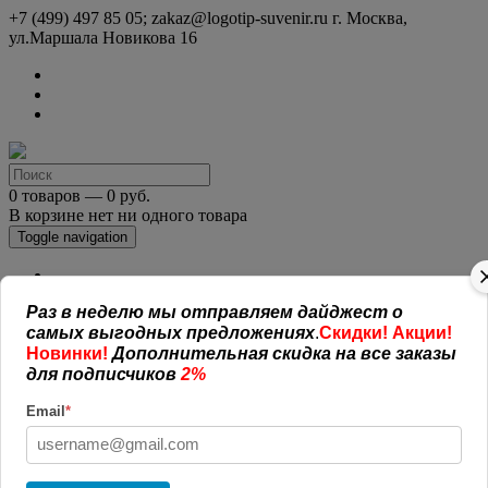
+7 (499) 497 85 05; zakaz@logotip-suvenir.ru
г. Москва,
ул.Маршала Новикова 16
0 товаров — 0 руб.
В корзине нет ни одного товара
Toggle navigation
КАТАЛОГ СУВЕНИРОВ
Раз в неделю мы отправляем дайджест о
Нанесение логотипа
самых выгодных предложениях
.
Скидки! Акции!
Рекламная полиграфия
Новинки!
Дополнительная скидка на все заказы
Оплата и доставка
Открытая информация
для подписчиков
2%
СОГЛАШЕНИЕ (ОФЕРТА )
Email
*
УСЛОВИЯ И ГАРАНТИИ
Наши работы
Новости
Обратная связь