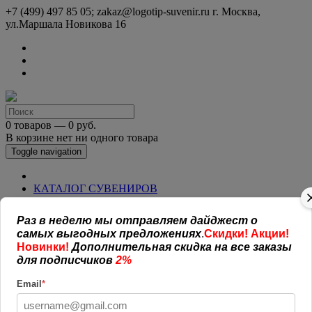
+7 (499) 497 85 05; zakaz@logotip-suvenir.ru
г. Москва,
ул.Маршала Новикова 16
0 товаров — 0 руб.
В корзине нет ни одного товара
Toggle navigation
КАТАЛОГ СУВЕНИРОВ
Нанесение логотипа
Рекламная полиграфия
Раз в неделю мы отправляем дайджест о
Оплата и доставка
самых выгодных предложениях
.
Скидки! Акции!
Открытая информация
Новинки!
Дополнительная скидка на все заказы
СОГЛАШЕНИЕ (ОФЕРТА )
для подписчиков
2%
УСЛОВИЯ И ГАРАНТИИ
Наши работы
Email
*
Новости
Обратная связь