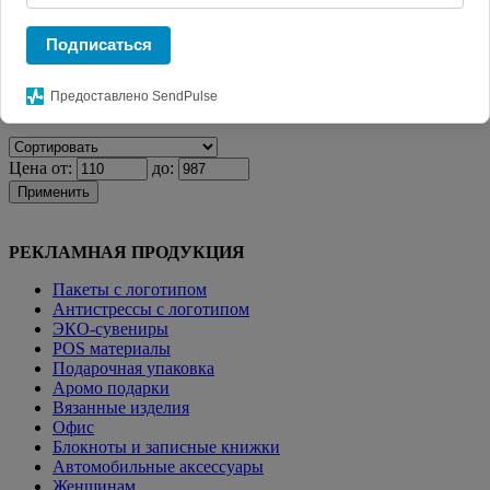
Главная
КАТАЛОГ СУВЕНИРОВ
Мерч. Одежда с
логотипом
Детская одежда
Толстовка с капюшоном детская
Подписаться
Kirenga Kids, серый меланж
Предоставлено SendPulse
Фильтр
Цена от:
до:
Применить
РЕКЛАМНАЯ ПРОДУКЦИЯ
Пакеты с логотипом
Антистрессы с логотипом
ЭКО-сувениры
POS материалы
Подарочная упаковка
Аромо подарки
Вязанные изделия
Офис
Блокноты и записные книжки
Автомобильные аксессуары
Женщинам