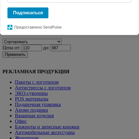
Главная
КАТАЛОГ СУВЕНИРОВ
Мерч. Одежда с
логотипом
Детская одежда
Толстовка с капюшоном детская
Подписаться
Kirenga Kids, красная
Предоставлено SendPulse
Фильтр
Цена от:
до:
Применить
РЕКЛАМНАЯ ПРОДУКЦИЯ
Пакеты с логотипом
Антистрессы с логотипом
ЭКО-сувениры
POS материалы
Подарочная упаковка
Аромо подарки
Вязанные изделия
Офис
Блокноты и записные книжки
Автомобильные аксессуары
Женщинам