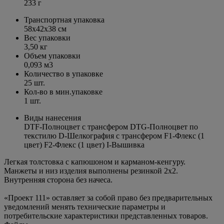
233 г
Транспортная упаковка
58x42x38 см
Вес упаковки
3,50 кг
Объем упаковки
0,093 м3
Количество в упаковке
25 шт.
Кол-во в мин.упаковке
1 шт.
Виды нанесения
DTF-Полноцвет с трансфером DTG-Полноцвет по
текстилю D-Шелкография с трансфером F1-Флекс (1
цвет) F2-Флекс (1 цвет) I-Вышивка
Легкая толстовка с капюшоном и карманом-кенгуру.
Манжеты и низ изделия выполнены резинкой 2х2.
Внутренняя сторона без начеса.
«Проект 111» оставляет за собой право без предварительных
уведомлений менять технические параметры и
потребительские характеристики представленных товаров.