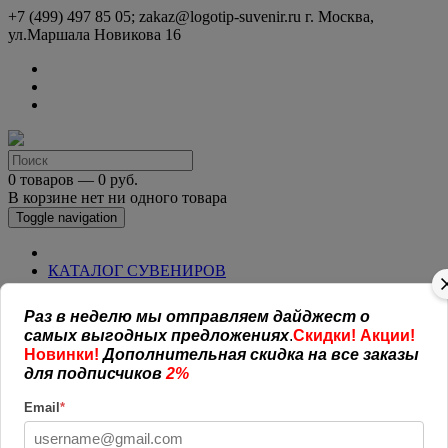
+7 (499) 497 85 05; zakaz@logotip-suvenir.ru
г. Москва,
ул.Маршала Новикова 16
0 товаров — 0 руб.
В корзине нет ни одного товара
Toggle navigation
КАТАЛОГ СУВЕНИРОВ
Нанесение логотипа
Рекламная полиграфия
Раз в неделю мы отправляем дайджест о
Оплата и доставка
самых выгодных предложениях
.
Скидки! Акции!
Открытая информация
Новинки!
Дополнительная скидка на все заказы
СОГЛАШЕНИЕ (ОФЕРТА )
для подписчиков
2%
УСЛОВИЯ И ГАРАНТИИ
Наши работы
Email
*
Новости
Обратная связь