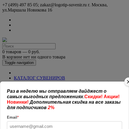
+7 (499) 497 85 05; zakaz@logotip-suvenir.ru
г. Москва,
ул.Маршала Новикова 16
0 товаров — 0 руб.
В корзине нет ни одного товара
Toggle navigation
КАТАЛОГ СУВЕНИРОВ
Нанесение логотипа
Рекламная полиграфия
Раз в неделю мы отправляем дайджест о
Оплата и доставка
самых выгодных предложениях
.
Скидки! Акции!
Открытая информация
Новинки!
Дополнительная скидка на все заказы
СОГЛАШЕНИЕ (ОФЕРТА )
для подписчиков
2%
УСЛОВИЯ И ГАРАНТИИ
Наши работы
Email
*
Новости
Обратная связь