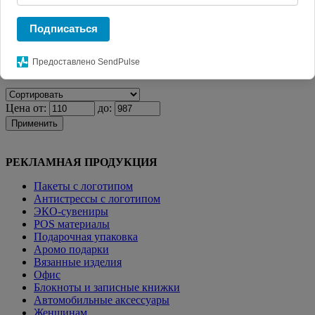
Главная
КАТАЛОГ СУВЕНИРОВ
Мерч. Одежда с
логотипом
Детская одежда
Толстовка с капюшоном детская
Подписаться
Kirenga Kids, зеленое яблоко
Предоставлено SendPulse
Фильтр
Цена от:
до:
Применить
РЕКЛАМНАЯ ПРОДУКЦИЯ
Пакеты с логотипом
Антистрессы с логотипом
ЭКО-сувениры
POS материалы
Подарочная упаковка
Аромо подарки
Вязанные изделия
Офис
Блокноты и записные книжки
Автомобильные аксессуары
Женщинам