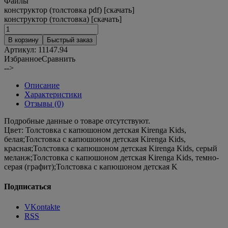
Файлы
конструктор (толстовка pdf) [скачать]
конструктор (толстовка) [скачать]
В корзину
Быстрый заказ
Артикул:
11147.94
Избранное
Сравнить
-->
Описание
Характеристики
Отзывы (0)
Подробные данные о товаре отсутствуют.
Цвет:
Толстовка с капюшоном детская Kirenga Kids,
белая;Толстовка с капюшоном детская Kirenga Kids,
красная;Толстовка с капюшоном детская Kirenga Kids, серый
меланж;Толстовка с капюшоном детская Kirenga Kids, темно-
серая (графит);Толстовка с капюшоном детская K
Подписаться
VKontakte
RSS