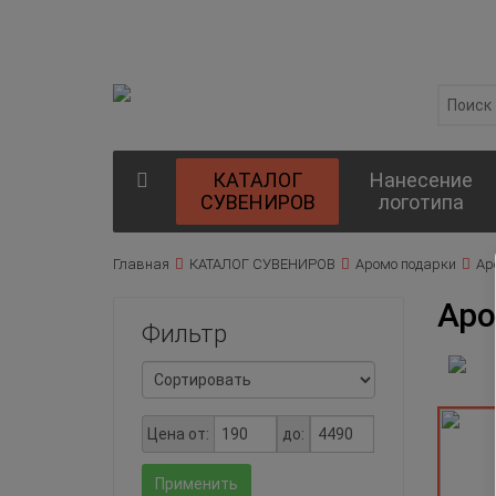
КАТАЛОГ
Нанесение
СУВЕНИРОВ
логотипа
Главная
КАТАЛОГ СУВЕНИРОВ
Аромо подарки
Ар
Аро
Фильтр
Цена от:
до:
Применить