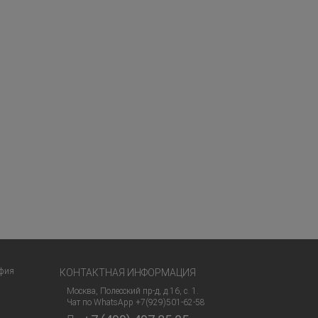
фия
КОНТАКТНАЯ ИНФОРМАЦИЯ
Москва, Полесский пр-д, д.16, с. 1.
Чат по WhatsApp +7(929)501-62-58