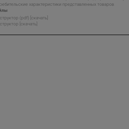
ребительские характеристики представленных товаров.
йлы
структор (pdf) [скачать]
структор [скачать]