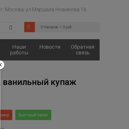
г. Москва, ул.Маршала Новикова 16
0 товаров — 0 руб.
Наши
Новости
Обратная
работы
связь
r, ванильный купаж
рзину
Быстрый заказ