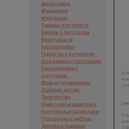
аксессуары
Женщинам
Мужчинам
Товары для спорта
Брелки с логотипом
Визитницы и
кардхолдеры
Гаджеты с логотипом
Дождевики с логотипом
Ежедневники с
Кол
логотипом.
ком
Игры и головоломки
соз
Подарки детям.
Творчество
Емк
Очки солнцезащитные
Настольные календари
Ком
Подарочные наборы
экз
Деловые подарки
«Пр