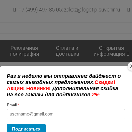
+7 (499) 497 85 05; zakaz@logotip-suvenir.ru
Рекламная
Оплата и
Открытая
полиграфия
доставка
информация
оматизатор воздуха Savor Flavor, ванильный купаж
Раз в неделю мы отправляем дайджест о
матизатор воздуха Savor Flavo
самых выгодных предложениях
.
Скидки!
Акции! Новинки!
Дополнительная скидка
на все заказы для подписчиков
2%
1 790
Email
*
В ко
Подписаться