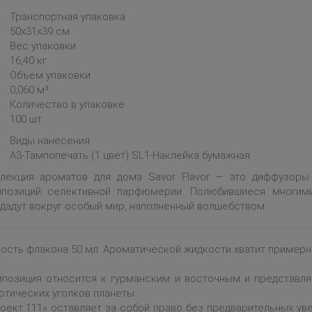
Транспортная упаковка
50x31x39 см
Вес упаковки
16,40 кг
Объем упаковки
0,060 м³
Количество в упаковке
100 шт.
Виды нанесения
A3-Тампопечать (1 цвет) SL1-Наклейка бумажная
лекция ароматов для дома Savor Flavor — это диффузор
позиций селективной парфюмерии. Полюбившиеся многими
дадут вокруг особый мир, наполненный волшебством.
ость флакона 50 мл. Ароматической жидкости хватит примерн
позиция относится к гурманским и восточным и представля
отических уголков планеты.
оект 111» оставляет за собой право без предварительных у