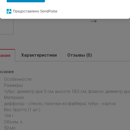
Артикул:
15764.
Предоставлено SendPulse
Избранное
-->
Характеристики
Отзывы (0)
ание
исание
Особенности
Размеры
тубус: диаметр дна 5 см; высота 18,5 см; флакон: диаметр дн
Материал
диффузор - стекло, палочки из файбера; тубус - картон
Вес брутто (1 шт.)
164 г
Объем, л.
50 мл