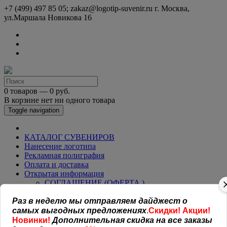
+7 (499) 497 85 05; zakaz@logotip-suvenir.ru
г. Москва,
ул.Маршала Новикова 16
0 товаров — 0 руб.
В корзине нет ни одного товара
Toggle navigation
КАТАЛОГ СУВЕНИРОВ
Нанесение логотипа
Рекламная полиграфия
Оплата и доставка
Открытая информация
СОГЛАШЕНИЕ (ОФЕРТА )
УСЛОВИЯ И ГАРАНТИИ
Раз в неделю мы отправляем дайджест о
Наши работы
Новости
самых выгодных предложениях
.
Скидки! Акции!
Обратная связь
Новинки!
Дополнительная скидка на все заказы