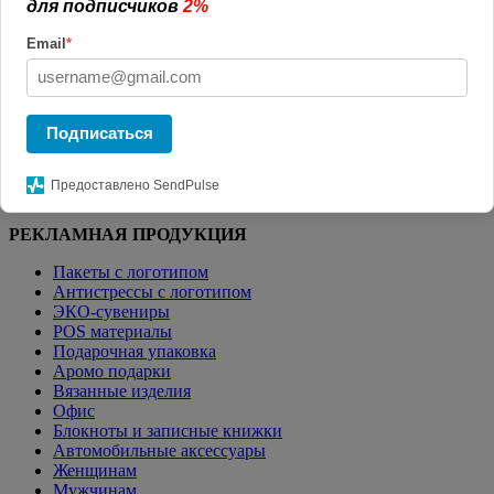
для подписчиков
2%
Главная
КАТАЛОГ СУВЕНИРОВ
Аромо
подарки
Ароматизатор воздуха Flava Fresh, океан
Email
*
Фильтр
Подписаться
Цена от:
до:
Применить
Предоставлено SendPulse
РЕКЛАМНАЯ ПРОДУКЦИЯ
Пакеты с логотипом
Антистрессы с логотипом
ЭКО-сувениры
POS материалы
Подарочная упаковка
Аромо подарки
Вязанные изделия
Офис
Блокноты и записные книжки
Автомобильные аксессуары
Женщинам
Мужчинам