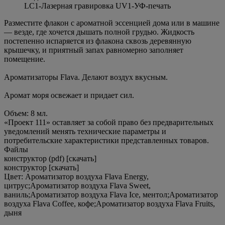
LC1-Лазерная гравировка UV1-УФ-печать
Разместите флакон с ароматной эссенцией дома или в машине
— везде, где хочется дышать полной грудью. Жидкость
постепенно испаряется из флакона сквозь деревянную
крышечку, и приятный запах равномерно заполняет
помещение.
Ароматизаторы Flava. Делают воздух вкусным.
Аромат моря освежает и придает сил.
Объем: 8 мл.
«Проект 111» оставляет за собой право без предварительных
уведомлений менять технические параметры и
потребительские характеристики представленных товаров.
Файлы
конструктор (pdf) [скачать]
конструктор [скачать]
Цвет:
Ароматизатор воздуха Flava Energy,
цитрус;Ароматизатор воздуха Flava Sweet,
ваниль;Ароматизатор воздуха Flava Ice, ментол;Ароматизатор
воздуха Flava Coffee, кофе;Ароматизатор воздуха Flava Fruits,
дыня