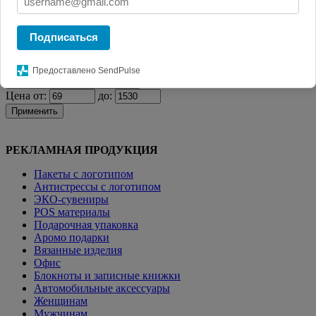
Главная
КАТАЛОГ СУВЕНИРОВ
Визитницы и
кардхолдеры
Чехол для карточек Dorset, оранжевый
Подписаться
Фильтр
Предоставлено SendPulse
Цена от:
до:
Применить
РЕКЛАМНАЯ ПРОДУКЦИЯ
Пакеты с логотипом
Антистрессы с логотипом
ЭКО-сувениры
POS материалы
Подарочная упаковка
Аромо подарки
Вязанные изделия
Офис
Блокноты и записные книжки
Автомобильные аксессуары
Женщинам
Мужчинам