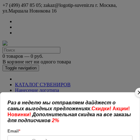
+7 (499) 497 85 05; zakaz@logotip-suvenir.ru
г. Москва,
ул.Маршала Новикова 16
0 товаров — 0 руб.
В корзине нет ни одного товара
Toggle navigation
КАТАЛОГ СУВЕНИРОВ
Нанесение логотипа
Рекламная полиграфия
Оплата и доставка
Раз в неделю мы отправляем дайджест о
Открытая информация
самых выгодных предложениях
.
Скидки! Акции!
СОГЛАШЕНИЕ (ОФЕРТА )
Новинки!
Дополнительная скидка на все заказы
УСЛОВИЯ И ГАРАНТИИ
для подписчиков
2%
Наши работы
Новости
Email
*
Обратная связь