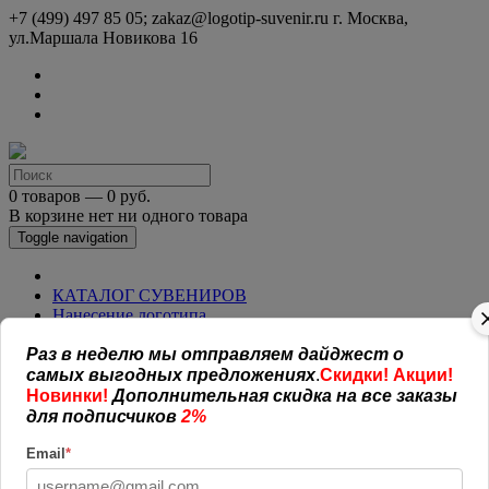
+7 (499) 497 85 05; zakaz@logotip-suvenir.ru
г. Москва,
ул.Маршала Новикова 16
0 товаров — 0 руб.
В корзине нет ни одного товара
Toggle navigation
КАТАЛОГ СУВЕНИРОВ
Нанесение логотипа
Рекламная полиграфия
Раз в неделю мы отправляем дайджест о
Оплата и доставка
Открытая информация
самых выгодных предложениях
.
Скидки! Акции!
СОГЛАШЕНИЕ (ОФЕРТА )
Новинки!
Дополнительная скидка на все заказы
УСЛОВИЯ И ГАРАНТИИ
для подписчиков
2%
Наши работы
Новости
Email
*
Обратная связь