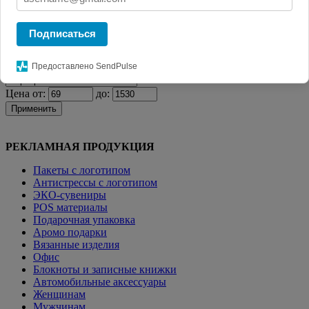
Главная
КАТАЛОГ СУВЕНИРОВ
Визитницы и
кардхолдеры
Чехол для карточек Dual, красный
Подписаться
Фильтр
Предоставлено SendPulse
Цена от:
до:
Применить
РЕКЛАМНАЯ ПРОДУКЦИЯ
Пакеты с логотипом
Антистрессы с логотипом
ЭКО-сувениры
POS материалы
Подарочная упаковка
Аромо подарки
Вязанные изделия
Офис
Блокноты и записные книжки
Автомобильные аксессуары
Женщинам
Мужчинам