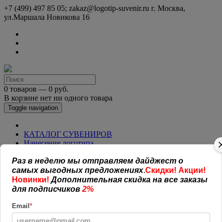
+7 (499) 497 85 05; zakaz@logotip-suvenir.ru
г. Москва,
ул.Маршала Новикова 16
0 товаров — 0 руб.
В корзине нет ни одного товара
Toggle navigation
КАТАЛОГ СУВЕНИРОВ
Нанесение логотипа
Рекламная полиграфия
Раз в неделю мы отправляем дайджест о
Оплата и доставка
Открытая информация
самых выгодных предложениях
.
Скидки! Акции!
СОГЛАШЕНИЕ (ОФЕРТА )
Новинки!
Дополнительная скидка на все заказы
УСЛОВИЯ И ГАРАНТИИ
для подписчиков
2%
Наши работы
Новости
Email
*
Обратная связь