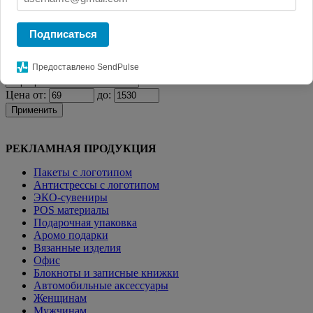
Главная
КАТАЛОГ СУВЕНИРОВ
Визитницы и
кардхолдеры
Чехол для карточек Dual, зеленый
Подписаться
Фильтр
Предоставлено SendPulse
Цена от:
до:
Применить
РЕКЛАМНАЯ ПРОДУКЦИЯ
Пакеты с логотипом
Антистрессы с логотипом
ЭКО-сувениры
POS материалы
Подарочная упаковка
Аромо подарки
Вязанные изделия
Офис
Блокноты и записные книжки
Автомобильные аксессуары
Женщинам
Мужчинам