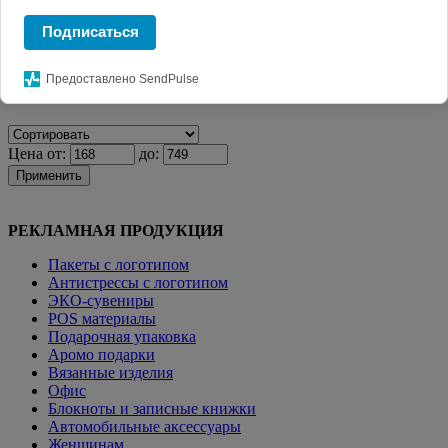
Главная
КАТАЛОГ СУВЕНИРОВ
Ежедневники с
Подписаться
логотипом.
Бизнес блокноты
Бизнес-блокнот "Combi", бело-
синий
Предоставлено SendPulse
Фильтр
Цена от:
до:
Применить
РЕКЛАМНАЯ ПРОДУКЦИЯ
Пакеты с логотипом
Антистрессы с логотипом
ЭКО-сувениры
POS материалы
Подарочная упаковка
Аромо подарки
Вязанные изделия
Офис
Блокноты и записные книжки
Автомобильные аксессуары
Женщинам