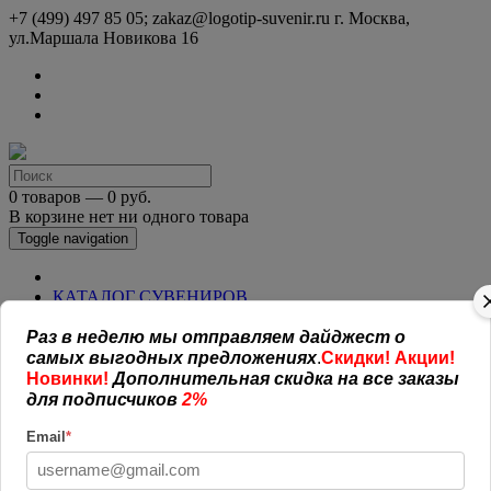
+7 (499) 497 85 05; zakaz@logotip-suvenir.ru
г. Москва,
ул.Маршала Новикова 16
0 товаров — 0 руб.
В корзине нет ни одного товара
Toggle navigation
КАТАЛОГ СУВЕНИРОВ
Нанесение логотипа
Рекламная полиграфия
Раз в неделю мы отправляем дайджест о
Оплата и доставка
самых выгодных предложениях
.
Скидки! Акции!
Открытая информация
Новинки!
Дополнительная скидка на все заказы
СОГЛАШЕНИЕ (ОФЕРТА )
для подписчиков
2%
УСЛОВИЯ И ГАРАНТИИ
Наши работы
Email
*
Новости
Обратная связь