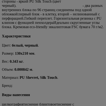
стороны - яркий PU Silk Touch (цвет
черный). - два разных
внутренних блока по 96 страниц соединены под одной
обложкой:первый блок - в клетку, второй – нелинованный c
перфорацией.Гибкий переплет. Горизонтальная резинка с PU
клипом с функцией пенхолдераИдеально скругленные углы
блока. Кремовая eco-friendly эвкалиптовая FSC бумага 70 г/м2.
Характеристики
Цвет:
белый, черный
.
Размер:
130х210 мм
.
Вес:
0.343 кг
.
Объем:
0.000842 м
.
Материал:
PU Shevret, Silk Touch
.
Бренд:
Виды нанесения
шелкографиятиснение блинтовоетиснение с