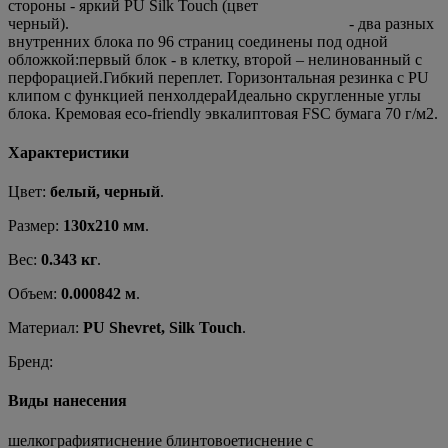
стороны - яркий PU Silk Touch (цвет
черный). - два разных
внутренних блока по 96 страниц соединены под одной
обложкой:первый блок - в клетку, второй – нелинованный c
перфорацией.Гибкий переплет. Горизонтальная резинка с PU
клипом с функцией пенхолдераИдеально скругленные углы
блока. Кремовая eco-friendly эвкалиптовая FSC бумага 70 г/м2.
Характеристики
Цвет:
белый, черный
.
Размер:
130х210 мм
.
Вес:
0.343 кг
.
Объем:
0.000842 м
.
Материал:
PU Shevret, Silk Touch
.
Бренд:
Виды нанесения
шелкографиятиснение блинтовоетиснение с