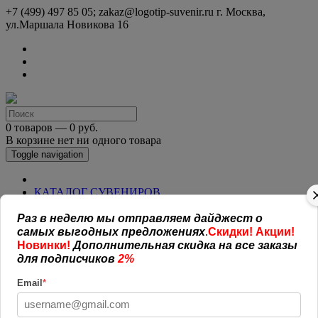
+7 (499) 497 85 05; zakaz@logotip-suvenir.ru
г. Москва,
ул.Маршала Новикова 16
0 товаров — 0 руб.
В корзине нет ни одного товара
Toggle navigation
КАТАЛОГ СУВЕНИРОВ
Нанесение логотипа
Рекламная полиграфия
Раз в неделю мы отправляем дайджест о
Оплата и доставка
самых выгодных предложениях
.
Скидки! Акции!
Открытая информация
Новинки!
Дополнительная скидка на все заказы
СОГЛАШЕНИЕ (ОФЕРТА )
для подписчиков
2%
УСЛОВИЯ И ГАРАНТИИ
Наши работы
Email
*
Новости
Обратная связь