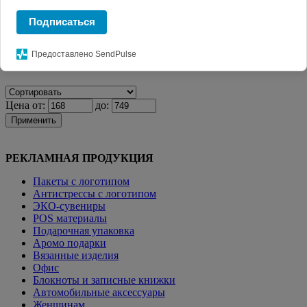
Главная
КАТАЛОГ СУВЕНИРОВ
Ежедневники с
Подписаться
логотипом.
Бизнес блокноты
Бизнес-блокнот "Combi" бело-
красный
Предоставлено SendPulse
Фильтр
Цена от:
до:
Применить
РЕКЛАМНАЯ ПРОДУКЦИЯ
Пакеты с логотипом
Антистрессы с логотипом
ЭКО-сувениры
POS материалы
Подарочная упаковка
Аромо подарки
Вязанные изделия
Офис
Блокноты и записные книжки
Автомобильные аксессуары
Женщинам