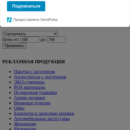
Главная
КАТАЛОГ СУВЕНИРОВ
Ежедневники с
Подписаться
логотипом.
Бизнес блокноты
Предоставлено SendPulse
Фильтр
Цена от:
до:
Применить
РЕКЛАМНАЯ ПРОДУКЦИЯ
Пакеты с логотипом
Антистрессы с логотипом
ЭКО-сувениры
POS материалы
Подарочная упаковка
Аромо подарки
Вязанные изделия
Офис
Блокноты и записные книжки
Автомобильные аксессуары
Женщинам
Мужчинам