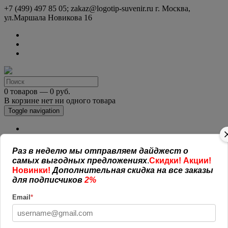
+7 (499) 497 85 05; zakaz@logotip-suvenir.ru
г. Москва,
ул.Маршала Новикова 16
0 товаров — 0 руб.
В корзине нет ни одного товара
Toggle navigation
КАТАЛОГ СУВЕНИРОВ
Нанесение логотипа
Раз в неделю мы отправляем дайджест о
Рекламная полиграфия
самых выгодных предложениях
.
Скидки! Акции!
Оплата и доставка
Новинки!
Дополнительная скидка на все заказы
Открытая информация
для подписчиков
2%
СОГЛАШЕНИЕ (ОФЕРТА )
УСЛОВИЯ И ГАРАНТИИ
Email
*
Наши работы
Новости
Обратная связь