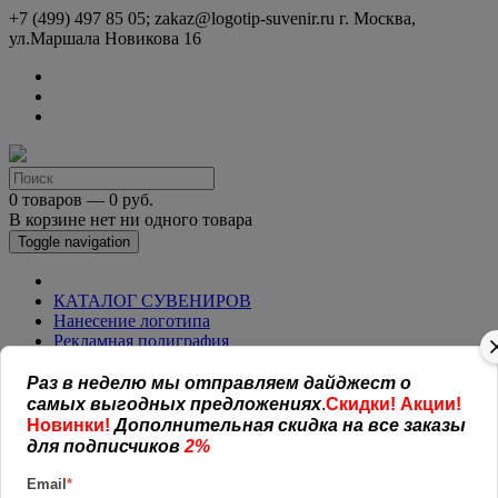
+7 (499) 497 85 05; zakaz@logotip-suvenir.ru
г. Москва,
ул.Маршала Новикова 16
0 товаров — 0 руб.
В корзине нет ни одного товара
Toggle navigation
КАТАЛОГ СУВЕНИРОВ
Нанесение логотипа
Рекламная полиграфия
Оплата и доставка
Открытая информация
Раз в неделю мы отправляем дайджест о
СОГЛАШЕНИЕ (ОФЕРТА )
самых выгодных предложениях
.
Скидки! Акции!
УСЛОВИЯ И ГАРАНТИИ
Новинки!
Дополнительная скидка на все заказы
Наши работы
для подписчиков
2%
Новости
Обратная связь
Email
*