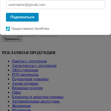
Главная
КАТАЛОГ СУВЕНИРОВ
Ежедневники с
логотипом.
Ежедневник Neat Mini, недатированный, черный
Подписаться
Фильтр
Предоставлено SendPulse
Цена от:
до:
Применить
РЕКЛАМНАЯ ПРОДУКЦИЯ
Пакеты с логотипом
Антистрессы с логотипом
ЭКО-сувениры
POS материалы
Подарочная упаковка
Аромо подарки
Вязанные изделия
Офис
Блокноты и записные книжки
Автомобильные аксессуары
Женщинам
Мужчинам