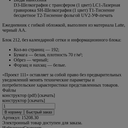
D3-Шелкография с трансфером (1 цвет) LC1-Лазерная
гравировка SH-Шелкография (1 цвет) T1-Тиснение
бесцветное T2-Тиснение фольгой UV2-УФ-печать
Ежедневник с гибкой обложкой, выполнен из материала Latte,
черный АА.
Блок 212, без календарной сетки и информационного блока:
Кол-во страниц — 192;
Бумага — белая, плотность 70 г/м²;
Обрез — черный;
Форзац и нахзац — белые.
«Проект 111» оставляет за собой право без предварительных
уведомлений менять технические параметры и
потребительские характеристики представленных товаров.
Файлы
конструктор (pdf) [скачать]
конструктор [скачать]
В корзину
Быстрый заказ
Артикул:
15208.30
Электронный товар доступен для заказа.
Избранное
Сравнить