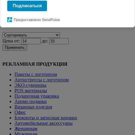
Подписаться
Главная
КАТАЛОГ СУВЕНИРОВ
Зажигалки с
логотипом
Зажигалка пьезо ISKRA
Предоставлено SendPulse
Фильтр
Цена от:
до:
Применить
РЕКЛАМНАЯ ПРОДУКЦИЯ
Пакеты с логотипом
Антистрессы с логотипом
ЭКО-сувениры
POS материалы
Подарочная упаковка
Аромо подарки
Вязанные изделия
Офис
Блокноты и записные книжки
Автомобильные аксессуары
Женщинам
Мужчинам