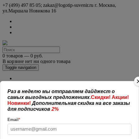
+7 (499) 497 85 05; zakaz@logotip-suvenir.ru
г. Москва,
ул.Маршала Новикова 16
0 товаров — 0 руб.
В корзине нет ни одного товара
Toggle navigation
КАТАЛОГ СУВЕНИРОВ
Нанесение логотипа
Раз в неделю мы отправляем дайджест о
Рекламная полиграфия
самых выгодных предложениях
.
Скидки! Акции!
Оплата и доставка
Новинки!
Дополнительная скидка на все заказы
Открытая информация
для подписчиков
2%
СОГЛАШЕНИЕ (ОФЕРТА )
УСЛОВИЯ И ГАРАНТИИ
Email
*
Наши работы
Новости
Обратная связь