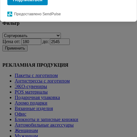
Главная
КАТАЛОГ СУВЕНИРОВ
Зонты с логотипом
Зонты
складные (для нанесения).
Зонт складной «Victor»
Предоставлено SendPulse
Фильтр
Цена от:
до:
Применить
РЕКЛАМНАЯ ПРОДУКЦИЯ
Пакеты с логотипом
Антистрессы с логотипом
ЭКО-сувениры
POS материалы
Подарочная упаковка
Аромо подарки
Вязанные изделия
Офис
Блокноты и записные книжки
Автомобильные аксессуары
Женщинам
Мужчинам