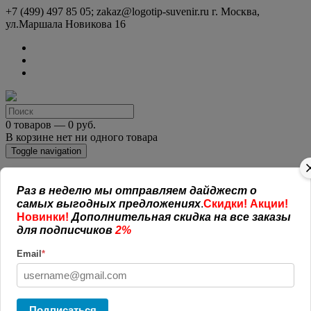
+7 (499) 497 85 05; zakaz@logotip-suvenir.ru
г. Москва,
ул.Маршала Новикова 16
0 товаров — 0 руб.
В корзине нет ни одного товара
Toggle navigation
КАТАЛОГ СУВЕНИРОВ
Раз в неделю мы отправляем дайджест о
Нанесение логотипа
самых выгодных предложениях
.
Скидки! Акции!
Рекламная полиграфия
Новинки!
Дополнительная скидка на все заказы
Оплата и доставка
для подписчиков
2%
Открытая информация
СОГЛАШЕНИЕ (ОФЕРТА )
Email
*
УСЛОВИЯ И ГАРАНТИИ
Наши работы
Новости
Обратная связь
Подписаться