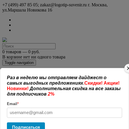
+7 (499) 497 85 05; zakaz@logotip-suvenir.ru
г. Москва,
ул.Маршала Новикова 16
0 товаров — 0 руб.
В корзине нет ни одного товара
Toggle navigation
Раз в неделю мы отправляем дайджест о
КАТАЛОГ СУВЕНИРОВ
самых выгодных предложениях
.
Скидки! Акции!
Нанесение логотипа
Рекламная полиграфия
Новинки!
Дополнительная скидка на все заказы
Оплата и доставка
для подписчиков
2%
Открытая информация
СОГЛАШЕНИЕ (ОФЕРТА )
Email
*
УСЛОВИЯ И ГАРАНТИИ
Наши работы
Новости
Обратная связь
Подписаться