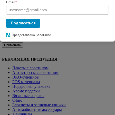
Email
*
Главная
КАТАЛОГ СУВЕНИРОВ
Настольные наборы с
логотипом
Настольный органайзер с зарядкой, лампой,
вентилятором и подсветкой логотипа powerTower, черный
Подписаться
Фильтр
Предоставлено SendPulse
Цена от:
до:
Применить
РЕКЛАМНАЯ ПРОДУКЦИЯ
Пакеты с логотипом
Антистрессы с логотипом
ЭКО-сувениры
POS материалы
Подарочная упаковка
Аромо подарки
Вязанные изделия
Офис
Блокноты и записные книжки
Автомобильные аксессуары
Женщинам