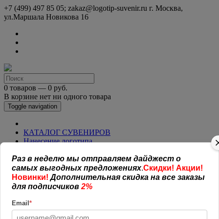
+7 (499) 497 85 05; zakaz@logotip-suvenir.ru
г. Москва,
ул.Маршала Новикова 16
0 товаров — 0 руб.
В корзине нет ни одного товара
Toggle navigation
КАТАЛОГ СУВЕНИРОВ
Нанесение логотипа
Рекламная полиграфия
Раз в неделю мы отправляем дайджест о
Оплата и доставка
Открытая информация
самых выгодных предложениях
.
Скидки! Акции!
СОГЛАШЕНИЕ (ОФЕРТА )
Новинки!
Дополнительная скидка на все заказы
УСЛОВИЯ И ГАРАНТИИ
для подписчиков
2%
Наши работы
Новости
Email
*
Обратная связь