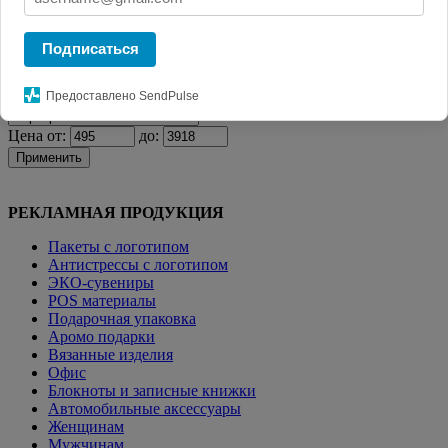
Главная
КАТАЛОГ СУВЕНИРОВ
Пледы
Флисовый плед
Warm&Peace, светло-зеленый
Подписаться
Фильтр
Предоставлено SendPulse
Цена от:
до:
Применить
РЕКЛАМНАЯ ПРОДУКЦИЯ
Пакеты с логотипом
Антистрессы с логотипом
ЭКО-сувениры
POS материалы
Подарочная упаковка
Аромо подарки
Вязанные изделия
Офис
Блокноты и записные книжки
Автомобильные аксессуары
Женщинам
Мужчинам