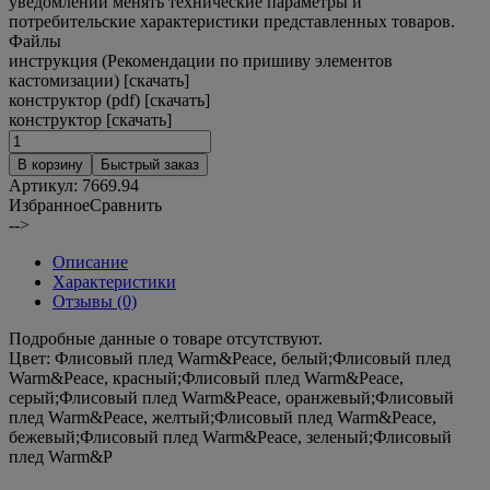
уведомлений менять технические параметры и
потребительские характеристики представленных товаров.
Файлы
инструкция (Рекомендации по пришиву элементов
кастомизации) [скачать]
конструктор (pdf) [скачать]
конструктор [скачать]
В корзину
Быстрый заказ
Артикул:
7669.94
Избранное
Сравнить
-->
Описание
Характеристики
Отзывы (0)
Подробные данные о товаре отсутствуют.
Цвет:
Флисовый плед Warm&Peace, белый;Флисовый плед
Warm&Peace, красный;Флисовый плед Warm&Peace,
серый;Флисовый плед Warm&Peace, оранжевый;Флисовый
плед Warm&Peace, желтый;Флисовый плед Warm&Peace,
бежевый;Флисовый плед Warm&Peace, зеленый;Флисовый
плед Warm&P