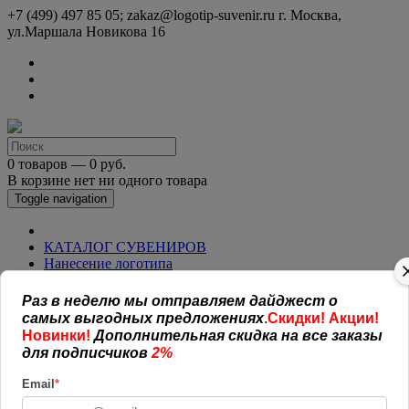
+7 (499) 497 85 05; zakaz@logotip-suvenir.ru
г. Москва,
ул.Маршала Новикова 16
0 товаров — 0 руб.
В корзине нет ни одного товара
Toggle navigation
КАТАЛОГ СУВЕНИРОВ
Нанесение логотипа
Рекламная полиграфия
Оплата и доставка
Раз в неделю мы отправляем дайджест о
Открытая информация
самых выгодных предложениях
.
Скидки! Акции!
СОГЛАШЕНИЕ (ОФЕРТА )
Новинки!
Дополнительная скидка на все заказы
УСЛОВИЯ И ГАРАНТИИ
для подписчиков
2%
Наши работы
Новости
Email
*
Обратная связь