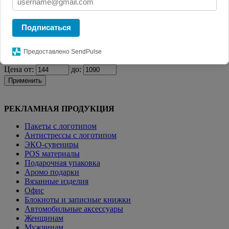
Главная
КАТАЛОГ СУВЕНИРОВ
Полотенца
Полотенце Odelle,
ver.2, малое, черное
Подписаться
Фильтр
Предоставлено SendPulse
Цена от:
до:
Применить
РЕКЛАМНАЯ ПРОДУКЦИЯ
Пакеты с логотипом
Антистрессы с логотипом
ЭКО-сувениры
POS материалы
Подарочная упаковка
Аромо подарки
Вязанные изделия
Офис
Блокноты и записные книжки
Автомобильные аксессуары
Женщинам
Мужчинам