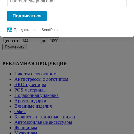
Главная
КАТАЛОГ СУВЕНИРОВ
Полотенца
Полотенце Farbe,
среднее, белое
Подписаться
Фильтр
Предоставлено SendPulse
Цена от:
до:
Применить
РЕКЛАМНАЯ ПРОДУКЦИЯ
Пакеты с логотипом
Антистрессы с логотипом
ЭКО-сувениры
POS материалы
Подарочная упаковка
Аромо подарки
Вязанные изделия
Офис
Блокноты и записные книжки
Автомобильные аксессуары
Женщинам
Мужчинам