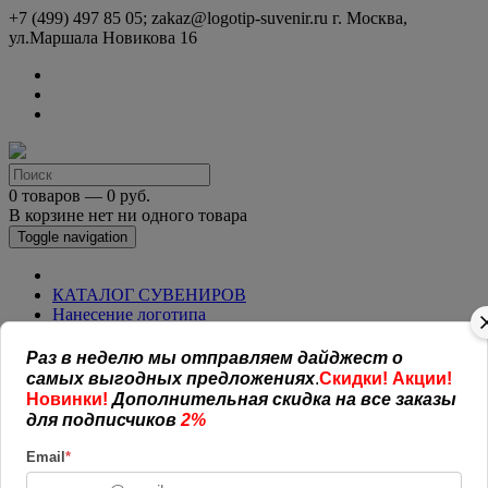
+7 (499) 497 85 05; zakaz@logotip-suvenir.ru
г. Москва,
ул.Маршала Новикова 16
0 товаров — 0 руб.
В корзине нет ни одного товара
Toggle navigation
КАТАЛОГ СУВЕНИРОВ
Нанесение логотипа
Рекламная полиграфия
Оплата и доставка
Раз в неделю мы отправляем дайджест о
Открытая информация
самых выгодных предложениях
.
Скидки! Акции!
СОГЛАШЕНИЕ (ОФЕРТА )
Новинки!
Дополнительная скидка на все заказы
УСЛОВИЯ И ГАРАНТИИ
для подписчиков
2%
Наши работы
Новости
Email
*
Обратная связь