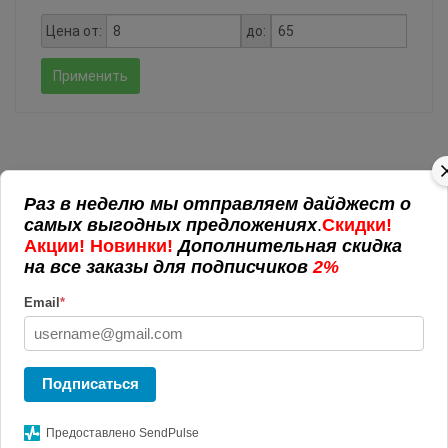
Цена от:
до:
Применить
Раз в неделю мы отправляем дайджест о
РЕКЛАМНАЯ ПРОДУКЦИЯ
самых выгодных предложениях
.
Скидки!
Акции! Новинки!
Дополнительная скидка
Пакеты с логотипом
на все заказы для подписчиков
2%
Антистрессы с логотипом
ЭКО-сувениры
Email
*
POS материалы
Подарочная упаковка
Аромо подарки
Подписаться
Вязанные изделия
Офис
Предоставлено SendPulse
Блокноты и записные книжки