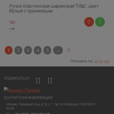
Ручка пластиковая шариковая "Fillip", цвет
белый с оранжевым
16
-->
1
2
3
4
5
→
Показать по:
20
50
100
ПОДПИСАТЬСЯ
КОНТАКТНАЯ ИНФОРМАЦИЯ
Москва, Полесский пр-д, д.16, с. 1. Чат по WhatsApp +7(929)501-
62-58