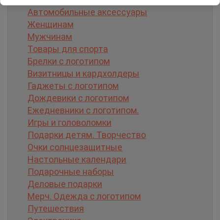
Автомобильные аксессуары
Женщинам
Мужчинам
Товары для спорта
Брелки с логотипом
Визитницы и кардхолдеры
Гаджеты с логотипом
Дождевики с логотипом
Ежедневники с логотипом.
Игры и головоломки
Подарки детям. Творчество
Очки солнцезащитные
Настольные календари
Подарочные наборы
Деловые подарки
Мерч. Одежда с логотипом
Путешествия