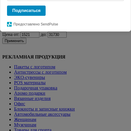
Главная
КАТАЛОГ СУВЕНИРОВ
Сумки и рюкзаки
Портфели
Подписаться
Фильтр
Предоставлено SendPulse
Цена от:
до:
Применить
РЕКЛАМНАЯ ПРОДУКЦИЯ
Пакеты с логотипом
Антистрессы с логотипом
ЭКО-сувениры
POS материалы
Подарочная упаковка
Аромо подарки
Вязанные изделия
Офис
Блокноты и записные книжки
Автомобильные аксессуары
Женщинам
Мужчинам
Товары для спорта