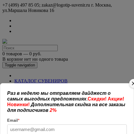
+7 (499) 497 85 05; zakaz@logotip-suvenir.ru
г. Москва,
ул.Маршала Новикова 16
0 товаров — 0 руб.
В корзине нет ни одного товара
Toggle navigation
КАТАЛОГ СУВЕНИРОВ
Нанесение логотипа
Рекламная полиграфия
Раз в неделю мы отправляем дайджест о
Оплата и доставка
самых выгодных предложениях
.
Скидки! Акции!
Открытая информация
Новинки!
Дополнительная скидка на все заказы
СОГЛАШЕНИЕ (ОФЕРТА )
для подписчиков
2%
УСЛОВИЯ И ГАРАНТИИ
Наши работы
Email
*
Новости
Обратная связь