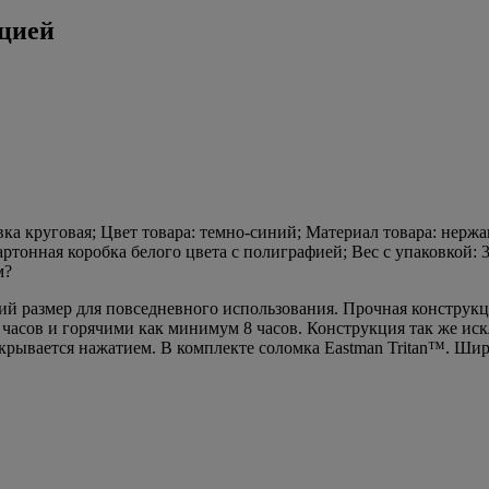
яцией
вка круговая; Цвет товара: темно-синий; Материал товара: нержав
ртонная коробка белого цвета с полиграфией; Вес с упаковкой: 3
м?
ий размер для повседневного использования. Прочная конструк
 часов и горячими как минимум 8 часов. Конструкция так же ис
крывается нажатием. В комплекте соломка Eastman Tritan™. Ши