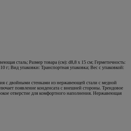
еющая cталь; Размер товара (см): d8,8 х 15 см; Герметичность:
10 г; Вид упаковки: Транспортная упаковка; Вес с упаковкой:
ция с двойными стенками из нержавеющей стали с медной
ключает появление конденсата с внешней стороны. Трендовое
рокое отверстие для комфортного наполнения. Нержавеющая