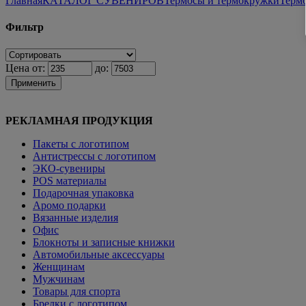
Главная
КАТАЛОГ СУВЕНИРОВ
Термосы и термокружки
Терм
Фильтр
Цена от:
до:
Применить
РЕКЛАМНАЯ ПРОДУКЦИЯ
Пакеты с логотипом
Антистрессы с логотипом
ЭКО-сувениры
POS материалы
Подарочная упаковка
Аромо подарки
Вязанные изделия
Офис
Блокноты и записные книжки
Автомобильные аксессуары
Женщинам
Мужчинам
Товары для спорта
Брелки с логотипом