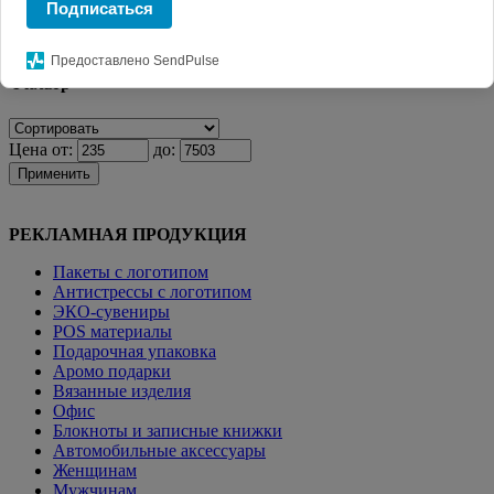
Подписаться
Главная
КАТАЛОГ СУВЕНИРОВ
Термосы и
термокружки
Термокружки
Термокружка Thermos JNL-502
Предоставлено SendPulse
Фильтр
Цена от:
до:
Применить
РЕКЛАМНАЯ ПРОДУКЦИЯ
Пакеты с логотипом
Антистрессы с логотипом
ЭКО-сувениры
POS материалы
Подарочная упаковка
Аромо подарки
Вязанные изделия
Офис
Блокноты и записные книжки
Автомобильные аксессуары
Женщинам
Мужчинам