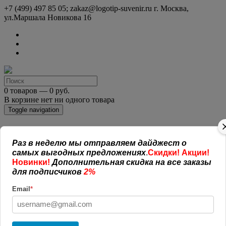
+7 (499) 497 85 05; zakaz@logotip-suvenir.ru
г. Москва,
ул.Маршала Новикова 16
0 товаров — 0 руб.
В корзине нет ни одного товара
Toggle navigation
КАТАЛОГ СУВЕНИРОВ
Раз в неделю мы отправляем дайджест о
Нанесение логотипа
самых выгодных предложениях
.
Скидки! Акции!
Рекламная полиграфия
Новинки!
Дополнительная скидка на все заказы
Оплата и доставка
для подписчиков
2%
Открытая информация
СОГЛАШЕНИЕ (ОФЕРТА )
Email
*
УСЛОВИЯ И ГАРАНТИИ
Наши работы
Новости
Обратная связь