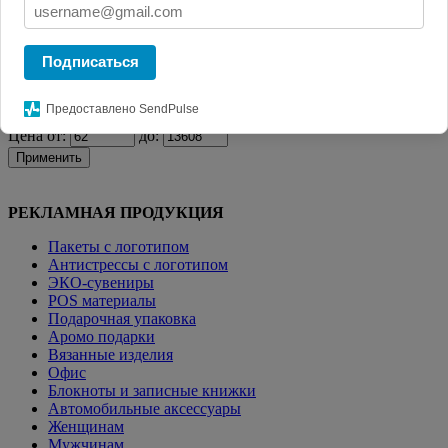
Главная
КАТАЛОГ СУВЕНИРОВ
Термосы и
термокружки
Термосы
Термос с ситечком Percola, красный
Подписаться
Фильтр
Предоставлено SendPulse
Цена от:
до:
Применить
РЕКЛАМНАЯ ПРОДУКЦИЯ
Пакеты с логотипом
Антистрессы с логотипом
ЭКО-сувениры
POS материалы
Подарочная упаковка
Аромо подарки
Вязанные изделия
Офис
Блокноты и записные книжки
Автомобильные аксессуары
Женщинам
Мужчинам