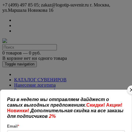
+7 (499) 497 85 05; zakaz@logotip-suvenir.ru
г. Москва,
ул.Маршала Новикова 16
0 товаров — 0 руб.
В корзине нет ни одного товара
Toggle navigation
КАТАЛОГ СУВЕНИРОВ
Нанесение логотипа
Рекламная полиграфия
Оплата и доставка
Раз в неделю мы отправляем дайджест о
Открытая информация
самых выгодных предложениях
.
Скидки! Акции!
СОГЛАШЕНИЕ (ОФЕРТА )
Новинки!
Дополнительная скидка на все заказы
УСЛОВИЯ И ГАРАНТИИ
для подписчиков
2%
Наши работы
Новости
Email
*
Обратная связь