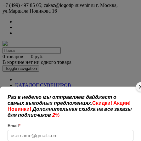
+7 (499) 497 85 05; zakaz@logotip-suvenir.ru
г. Москва,
ул.Маршала Новикова 16
0 товаров — 0 руб.
В корзине нет ни одного товара
Toggle navigation
КАТАЛОГ СУВЕНИРОВ
Нанесение логотипа
Рекламная полиграфия
Раз в неделю мы отправляем дайджест о
Оплата и доставка
самых выгодных предложениях
.
Скидки! Акции!
Открытая информация
Новинки!
Дополнительная скидка на все заказы
СОГЛАШЕНИЕ (ОФЕРТА )
для подписчиков
2%
УСЛОВИЯ И ГАРАНТИИ
Наши работы
Email
*
Новости
Обратная связь