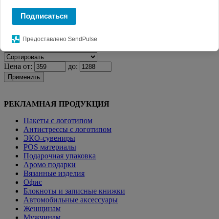
Главная
КАТАЛОГ СУВЕНИРОВ
Флешки
Aкция! Флешка
Подписаться
Twist, синяя, 8 Гб
Фильтр
Предоставлено SendPulse
Цена от:
до:
Применить
РЕКЛАМНАЯ ПРОДУКЦИЯ
Пакеты с логотипом
Антистрессы с логотипом
ЭКО-сувениры
POS материалы
Подарочная упаковка
Аромо подарки
Вязанные изделия
Офис
Блокноты и записные книжки
Автомобильные аксессуары
Женщинам
Мужчинам