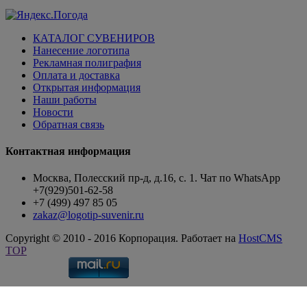
КАТАЛОГ СУВЕНИРОВ
Нанесение логотипа
Рекламная полиграфия
Оплата и доставка
Открытая информация
Наши работы
Новости
Обратная связь
Контактная информация
Москва, Полесский пр-д, д.16, с. 1. Чат по WhatsApp
+7(929)501-62-58
+7 (499) 497 85 05
zakaz@logotip-suvenir.ru
Copyright © 2010 - 2016 Корпорация. Работает на
HostCMS
TOP