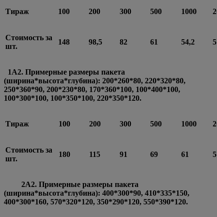
Тираж
100
200
300
500
1000
2
Стоимость за
148
98,5
82
61
54,2
5
шт.
1А2. Примерные размеры пакета
(ширина*высота*глубина): 200*260*80, 220*320*80,
250*360*90, 200*230*80, 170*360*100, 100*400*100,
100*300*100, 100*350*100, 220*350*120.
Тираж
100
200
300
500
1000
2
Стоимость за
180
115
91
69
61
5
шт.
2А2. Примерные размеры пакета
(ширина*высота*глубина): 400*300*90, 410*335*150,
400*300*160, 570*320*120, 350*290*120, 550*390*120.