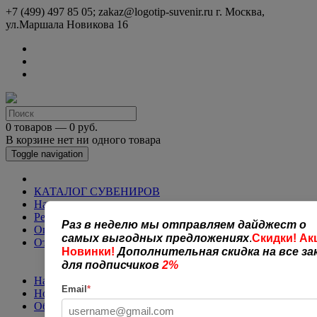
+7 (499) 497 85 05; zakaz@logotip-suvenir.ru
г. Москва,
ул.Маршала Новикова 16
0 товаров — 0 руб.
В корзине нет ни одного товара
Toggle navigation
КАТАЛОГ СУВЕНИРОВ
Нанесение логотипа
Рекламная полиграфия
Раз в неделю мы отправляем дайджест о
Оплата и доставка
самых выгодных предложениях
.
Скидки! Ак
Открытая информация
Новинки!
Дополнительная скидка на все за
СОГЛАШЕНИЕ (ОФЕРТА )
для подписчиков
2%
УСЛОВИЯ И ГАРАНТИИ
Наши работы
Email
*
Новости
Обратная связь