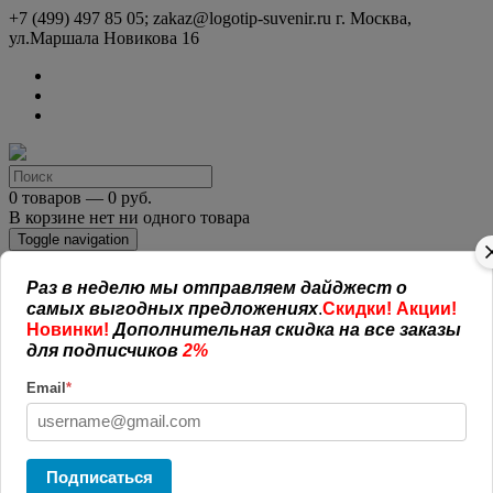
+7 (499) 497 85 05; zakaz@logotip-suvenir.ru
г. Москва,
ул.Маршала Новикова 16
0 товаров — 0 руб.
В корзине нет ни одного товара
Toggle navigation
Раз в неделю мы отправляем дайджест о
КАТАЛОГ СУВЕНИРОВ
самых выгодных предложениях
.
Скидки! Акции!
Нанесение логотипа
Новинки!
Дополнительная скидка на все заказы
Рекламная полиграфия
для подписчиков
2%
Оплата и доставка
Открытая информация
Email
*
СОГЛАШЕНИЕ (ОФЕРТА )
УСЛОВИЯ И ГАРАНТИИ
Наши работы
Новости
Обратная связь
Подписаться