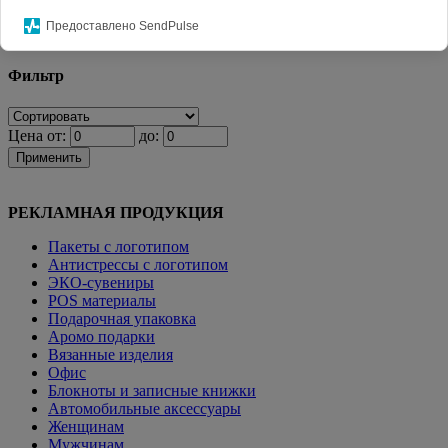
Главная
КАТАЛОГ СУВЕНИРОВ
POS материалы
Диспенсер и
Предоставлено SendPulse
лоток
Фильтр
Цена от:
до:
Применить
РЕКЛАМНАЯ ПРОДУКЦИЯ
Пакеты с логотипом
Антистрессы с логотипом
ЭКО-сувениры
POS материалы
Подарочная упаковка
Аромо подарки
Вязанные изделия
Офис
Блокноты и записные книжки
Автомобильные аксессуары
Женщинам
Мужчинам