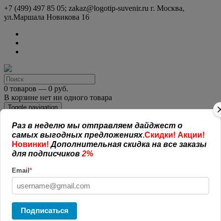
+7 (499) 497 85 05; zakaz@logotip-suvenir.ru
г. Москва,
ул.Маршала Новикова 16
0 товаров — 0 руб.
В корзине нет ни одного товара
Toggle navigation
Раз в неделю мы отправляем дайджест о
КАТАЛОГ СУВЕНИРОВ
самых выгодных предложениях
.
Скидки! Акции!
Нанесение логотипа
Новинки!
Дополнительная скидка на все заказы
Рекламная полиграфия
для подписчиков
2%
Оплата и доставка
Открытая информация
Email
*
СОГЛАШЕНИЕ (ОФЕРТА )
УСЛОВИЯ И ГАРАНТИИ
Наши работы
Новости
Подписаться
Обратная связь