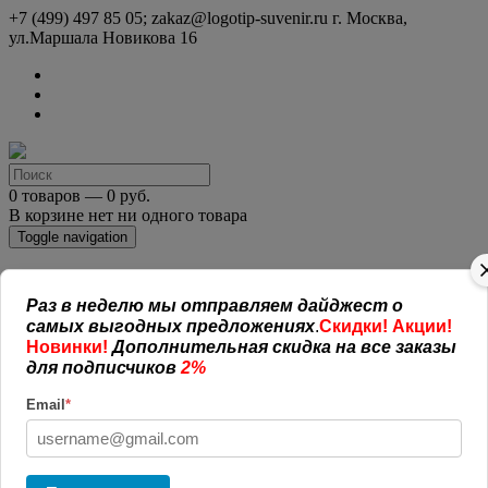
+7 (499) 497 85 05; zakaz@logotip-suvenir.ru
г. Москва,
ул.Маршала Новикова 16
0 товаров — 0 руб.
В корзине нет ни одного товара
Toggle navigation
КАТАЛОГ СУВЕНИРОВ
Раз в неделю мы отправляем дайджест о
Нанесение логотипа
самых выгодных предложениях
.
Скидки! Акции!
Рекламная полиграфия
Новинки!
Дополнительная скидка на все заказы
Оплата и доставка
для подписчиков
2%
Открытая информация
СОГЛАШЕНИЕ (ОФЕРТА )
Email
*
УСЛОВИЯ И ГАРАНТИИ
Наши работы
Новости
Обратная связь