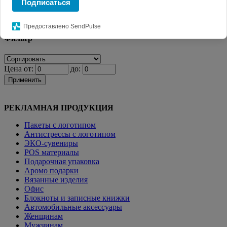
Подписаться
Главная
КАТАЛОГ СУВЕНИРОВ
POS материалы
Диспенсеры
рекламные картонные
Предоставлено SendPulse
Фильтр
Цена от:
до:
Применить
РЕКЛАМНАЯ ПРОДУКЦИЯ
Пакеты с логотипом
Антистрессы с логотипом
ЭКО-сувениры
POS материалы
Подарочная упаковка
Аромо подарки
Вязанные изделия
Офис
Блокноты и записные книжки
Автомобильные аксессуары
Женщинам
Мужчинам