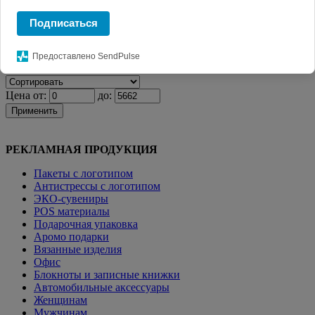
Главная
КАТАЛОГ СУВЕНИРОВ
Подарочная
Подписаться
упаковка
Коробка Handtake, белая
Фильтр
Предоставлено SendPulse
Цена от:
до:
Применить
РЕКЛАМНАЯ ПРОДУКЦИЯ
Пакеты с логотипом
Антистрессы с логотипом
ЭКО-сувениры
POS материалы
Подарочная упаковка
Аромо подарки
Вязанные изделия
Офис
Блокноты и записные книжки
Автомобильные аксессуары
Женщинам
Мужчинам