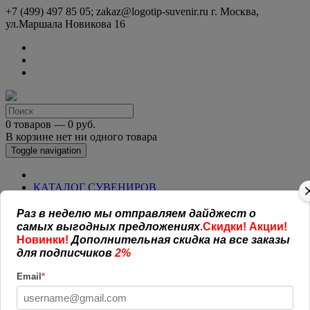
+7 (499) 497 85 05; zakaz@logotip-suvenir.ru
г. Москва,
ул.Маршала Новикова 16
0 товаров — 0 руб.
В корзине нет ни одного товара
Toggle navigation
КАТАЛОГ СУВЕНИРОВ
Нанесение логотипа
Рекламная полиграфия
Раз в неделю мы отправляем дайджест о
Оплата и доставка
самых выгодных предложениях
.
Скидки! Акции!
Открытая информация
Новинки!
Дополнительная скидка на все заказы
СОГЛАШЕНИЕ (ОФЕРТА )
для подписчиков
2%
УСЛОВИЯ И ГАРАНТИИ
Наши работы
Email
*
Новости
Обратная связь