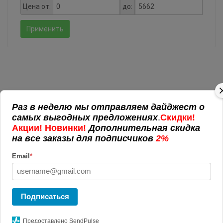
Цена от:
до:
Применить
РЕКЛАМНАЯ ПРОДУКЦИЯ
Раз в неделю мы отправляем дайджест о
Пакеты с логотипом
самых выгодных предложениях
.
Скидки!
Антистрессы с логотипом
Акции! Новинки!
Дополнительная скидка
на все заказы для подписчиков
2%
ЭКО-сувениры
POS материалы
Email
*
Подарочная упаковка
Аромо подарки
Вязанные изделия
Подписаться
Офис
Блокноты и записные книжки
Предоставлено SendPulse