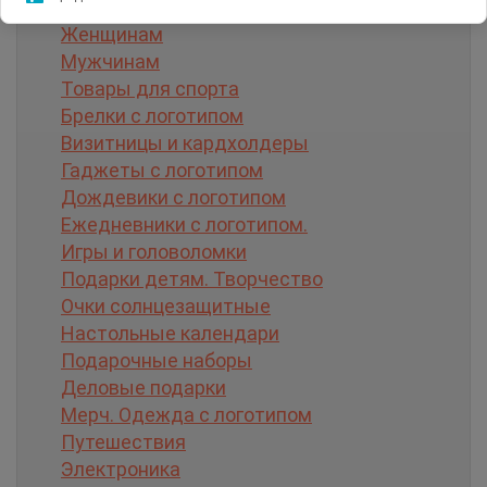
Автомобильные аксессуары
Женщинам
Мужчинам
Товары для спорта
Брелки с логотипом
Визитницы и кардхолдеры
Гаджеты с логотипом
Дождевики с логотипом
Ежедневники с логотипом.
Игры и головоломки
Подарки детям. Творчество
Очки солнцезащитные
Настольные календари
Подарочные наборы
Деловые подарки
Мерч. Одежда с логотипом
Путешествия
Электроника