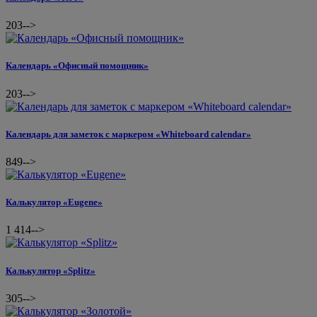
203
-->
Календарь «Офисный помощник»
203
-->
Календарь для заметок с маркером «Whiteboard calendar»
849
-->
Калькулятор «Eugene»
1 414
-->
Калькулятор «Splitz»
305
-->