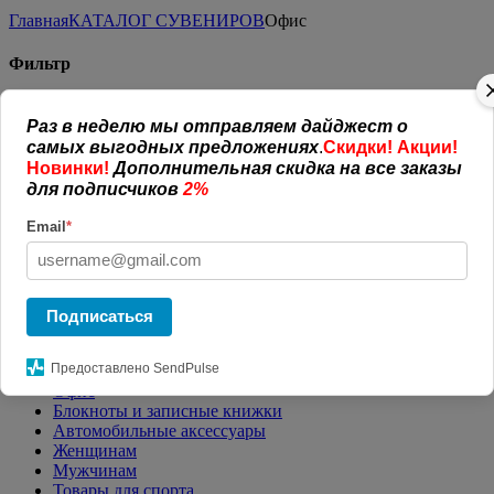
Главная
КАТАЛОГ СУВЕНИРОВ
Офис
Фильтр
Раз в неделю мы отправляем дайджест о
Цена от:
до:
самых выгодных предложениях
.
Скидки! Акции!
Применить
Новинки!
Дополнительная скидка на все заказы
для подписчиков
2%
РЕКЛАМНАЯ ПРОДУКЦИЯ
Email
*
Пакеты с логотипом
Антистрессы с логотипом
ЭКО-сувениры
POS материалы
Подписаться
Подарочная упаковка
Аромо подарки
Предоставлено SendPulse
Вязанные изделия
Офис
Блокноты и записные книжки
Автомобильные аксессуары
Женщинам
Мужчинам
Товары для спорта