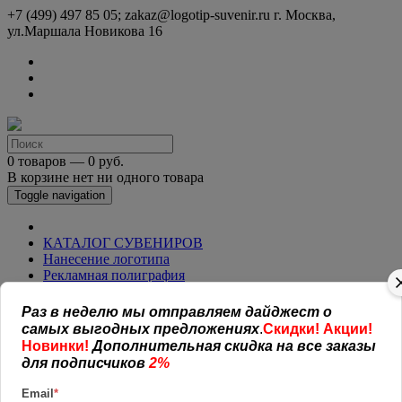
+7 (499) 497 85 05; zakaz@logotip-suvenir.ru
г. Москва,
ул.Маршала Новикова 16
0 товаров — 0 руб.
В корзине нет ни одного товара
Toggle navigation
КАТАЛОГ СУВЕНИРОВ
Нанесение логотипа
Рекламная полиграфия
Оплата и доставка
Открытая информация
Раз в неделю мы отправляем дайджест о
СОГЛАШЕНИЕ (ОФЕРТА )
самых выгодных предложениях
.
Скидки! Акции!
УСЛОВИЯ И ГАРАНТИИ
Новинки!
Дополнительная скидка на все заказы
Наши работы
для подписчиков
2%
Новости
Обратная связь
Email
*