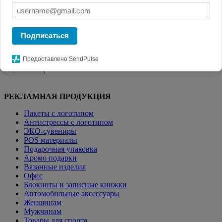
Главная
КАТАЛОГ СУВЕНИРОВ
Настольные календари
Фильтр
Подписаться
Цена от:
до:
Предоставлено SendPulse
Применить
РЕКЛАМНАЯ ПРОДУКЦИЯ
Пакеты с логотипом
Антистрессы с логотипом
ЭКО-сувениры
POS материалы
Подарочная упаковка
Аромо подарки
Вязанные изделия
Офис
Блокноты и записные книжки
Автомобильные аксессуары
Женщинам
Мужчинам
Товары для спорта