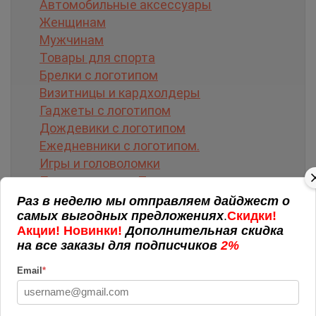
Автомобильные аксессуары
Женщинам
Мужчинам
Товары для спорта
Брелки с логотипом
Визитницы и кардхолдеры
Гаджеты с логотипом
Дождевики с логотипом
Ежедневники с логотипом.
Игры и головоломки
Подарки детям. Творчество
Очки солнцезащитные
Раз в неделю мы отправляем дайджест о
самых выгодных предложениях
.
Скидки!
Настольные календари
Акции! Новинки!
Дополнительная скидка
Подарочные наборы
на все заказы для подписчиков
2%
Деловые подарки
Мерч. Одежда с логотипом
Email
*
Путешествия
Электроника