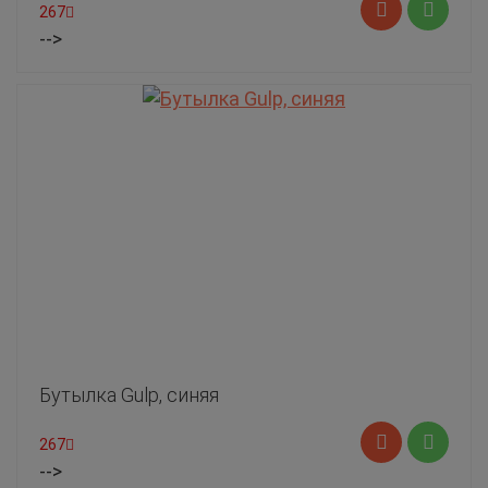
267
-->
Бутылка Gulp, синяя
267
-->