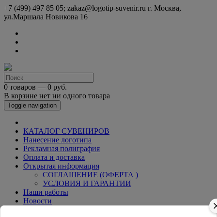
+7 (499) 497 85 05; zakaz@logotip-suvenir.ru
г. Москва,
ул.Маршала Новикова 16
0 товаров — 0 руб.
В корзине нет ни одного товара
Toggle navigation
КАТАЛОГ СУВЕНИРОВ
Нанесение логотипа
Рекламная полиграфия
Оплата и доставка
Открытая информация
СОГЛАШЕНИЕ (ОФЕРТА )
УСЛОВИЯ И ГАРАНТИИ
Наши работы
Новости
Обратная связь