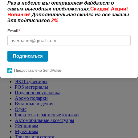
Раз в неделю мы отправляем дайджест о
Главная
КАТАЛОГ СУВЕНИРОВ
Открывалки
самых выгодных предложениях
.
Скидки! Акции!
Новинки!
Дополнительная скидка на все заказы
Фильтр
для подписчиков
2%
Email
*
Цена от:
до:
Применить
Подписаться
РЕКЛАМНАЯ ПРОДУКЦИЯ
Пакеты с логотипом
Предоставлено SendPulse
Антистрессы с логотипом
ЭКО-сувениры
POS материалы
Подарочная упаковка
Аромо подарки
Вязанные изделия
Офис
Блокноты и записные книжки
Автомобильные аксессуары
Женщинам
Мужчинам
Товары для спорта