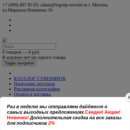
+7 (499) 497 85 05; zakaz@logotip-suvenir.ru
г. Москва,
ул.Маршала Новикова 16
0 товаров — 0 руб.
В корзине нет ни одного товара
Toggle navigation
КАТАЛОГ СУВЕНИРОВ
Нанесение логотипа
Рекламная полиграфия
Оплата и доставка
Открытая информация
СОГЛАШЕНИЕ (ОФЕРТА )
Раз в неделю мы отправляем дайджест о
УСЛОВИЯ И ГАРАНТИИ
самых выгодных предложениях
.
Скидки! Акции!
Наши работы
Новинки!
Дополнительная скидка на все заказы
Новости
для подписчиков
2%
Обратная связь