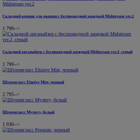
Складной коврик для мышки с беспроводной зарядкой Midstream ver.2
1 799
-->
Складной органайзер с беспроводной зарядкой Midstream ver.2, серый
1 799
-->
Штормгласс Elusive Mist, черный
2 795
-->
Штормгласс Mystery, белый
1 930
-->