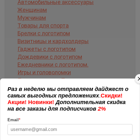
Автомобильные аксессуары
Женщинам
Мужчинам
Товары для спорта
Брелки с логотипом
Визитницы и кардхолдеры
Гаджеты с логотипом
Дождевики с логотипом
Ежедневники с логотипом.
Игры и головоломки
Подарки детям. Творчество
Очки солнцезащитные
Раз в неделю мы отправляем дайджест о
самых выгодных предложениях
.
Скидки!
Настольные календари
Акции! Новинки!
Дополнительная скидка
Подарочные наборы
на все заказы для подписчиков
2%
Деловые подарки
Мерч. Одежда с логотипом
Email
*
Путешествия
Электроника